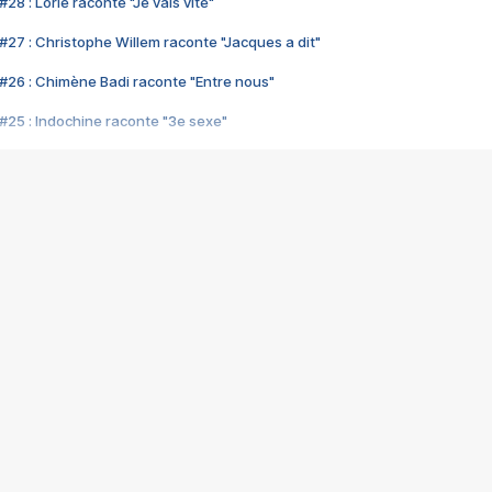
28 : Lorie raconte "Je vais vite"
#27 : Christophe Willem raconte "Jacques a dit"
#26 : Chimène Badi raconte "Entre nous"
#25 : Indochine raconte "3e sexe"
#24 : Zaho raconte "C'est chelou"
#23 : Patrick Bruel raconte "Au café des délices"
#22 : Kyo raconte "Le chemin"
#21 : Nolwenn Leroy raconte "Cassé"
#20 : Patrick Hernandez raconte "Born to be alive"
#19 : Lorie raconte "Près de moi"
#18 : Michael Jones raconte "A nos actes manqués" (avec Jean-Jacque
#17 : Khaled raconte "Aïcha"
#16 : Corneille raconte "Parce qu'on vient de loin"