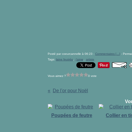
Posté par coeurcannelle à 06:23 -
Commentaires [
…
]
- Permal
Tags:
laine feutrée
,
j'aime
,
artiste
Vous aimez ?
0 vote
De l'or pour Noël
Vou
Poupées de feutre
Collier en t