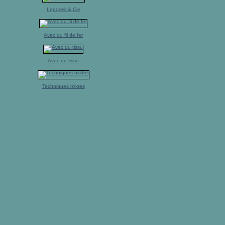
Leporelli & Cie
Avec du fil de fer
Avec du tissu
Techniques mixtes