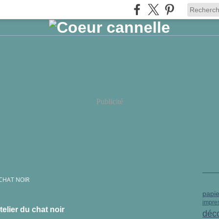
Publicité
 CHAT NOIR
papie
impre
telier du chat noir
déc