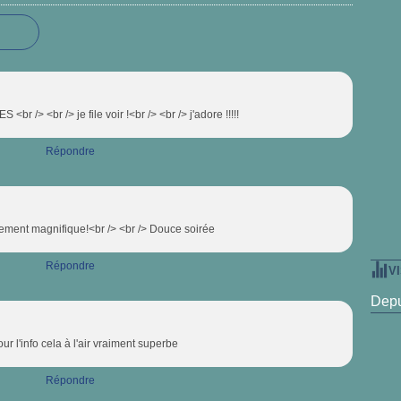
 /> <br /> je file voir !<br /> <br /> j'adore !!!!!
Répondre
lement magnifique!<br /> <br /> Douce soirée
Répondre
V
Depu
ur l'info cela à l'air vraiment superbe
Répondre