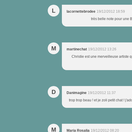
L
lacornettebrodee
19/12/2012 18:59
très belle note pour une 
M
martinechat
19/12/2012 13:26
Christie est une merveilleuse artiste
D
Danimagine
19/12/2012 11:37
trop trop beau ! et je zoli petit chat ! j
M
Maria Rosalia
19/12/2012 08:20