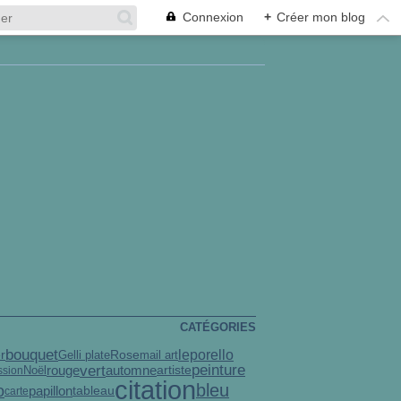
Connexion
+
Créer mon blog
CATÉGORIES
bouquet
leporello
Gelli plate
r
Rose
mail art
peinture
vert
rouge
automne
artiste
ssion
Noël
citation
bleu
o
papillon
tableau
carte