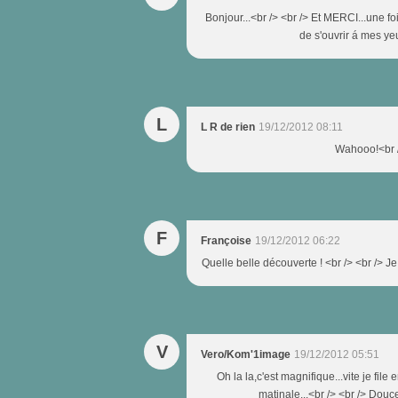
Bonjour...<br /> <br /> Et MERCI...une fo
de s'ouvrir á mes yeu
L
L R de rien
19/12/2012 08:11
Wahooo!<br /
F
Françoise
19/12/2012 06:22
Quelle belle découverte ! <br /> <br /> J
V
Vero/Kom'1image
19/12/2012 05:51
Oh la la,c'est magnifique...vite je file
matinale...<br /> <br /> Douce