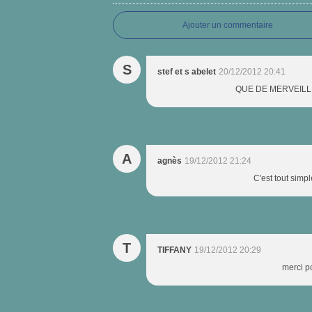
Ajouter un commentaire
S
stef et s abelet
20/12/2012 20:41
QUE DE MERVEILLES <br
A
agnès
19/12/2012 21:24
C'est tout simp
T
TIFFANY
19/12/2012 20:29
merci po