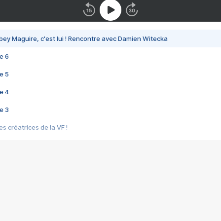
bey Maguire, c'est lui ! Rencontre avec Damien Witecka
e 6
e 5
e 4
e 3
s créatrices de la VF !
e 2
e 1
e Mektoub My Love arrive enfin ! Rencontre avec Shaïn Boumedine et Sal
i : après Toni en famille
elle réalise le bouleversant Dites lui que je l'aime