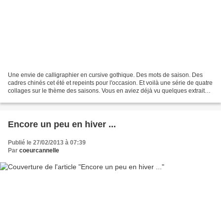
Une envie de calligraphier en cursive gothique. Des mots de saison. Des
cadres chinés cet été et repeints pour l'occasion. Et voilà une série de quatre
collages sur le thème des saisons. Vous en aviez déjà vu quelques extraits
dans mon cabinet de curiosités....
Encore un peu en hiver ...
Publié le 27/02/2013 à 07:39
Par
coeurcannelle