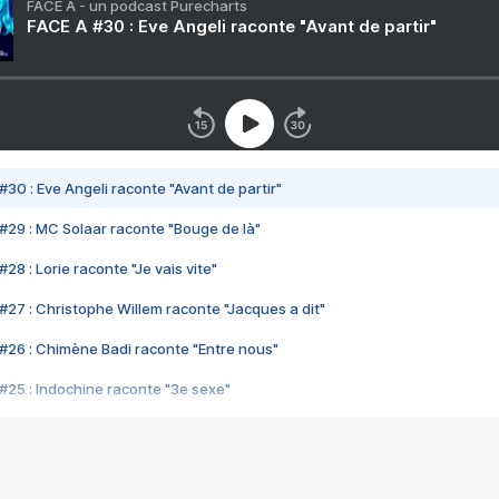
FACE A - un podcast Purecharts
FACE A #30 : Eve Angeli raconte "Avant de partir"
#30 : Eve Angeli raconte "Avant de partir"
#29 : MC Solaar raconte "Bouge de là"
28 : Lorie raconte "Je vais vite"
#27 : Christophe Willem raconte "Jacques a dit"
#26 : Chimène Badi raconte "Entre nous"
#25 : Indochine raconte "3e sexe"
#24 : Zaho raconte "C'est chelou"
#23 : Patrick Bruel raconte "Au café des délices"