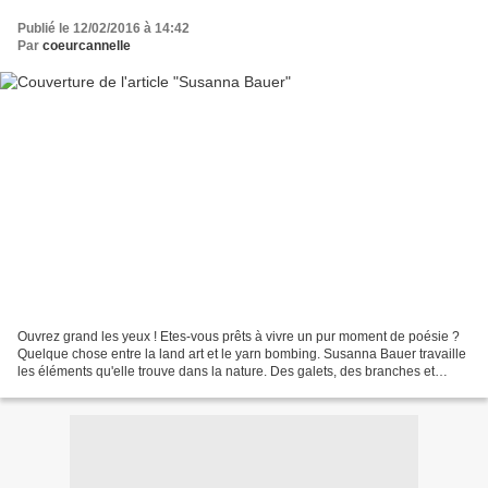
Publié le 12/02/2016 à 14:42
Par
coeurcannelle
Ouvrez grand les yeux ! Etes-vous prêts à vivre un pur moment de poésie ?
Quelque chose entre la land art et le yarn bombing. Susanna Bauer travaille
les éléments qu'elle trouve dans la nature. Des galets, des branches et
surtout, des feuilles d'arbre....